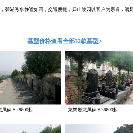
，碧湖秀水静谧如画，交通便捷，归山陵园以客户为宗旨，满
墓型价格
查看全部32款墓型>
龙凤碑￥
28800
起
龙岗岩龙凤碑￥
36800
起