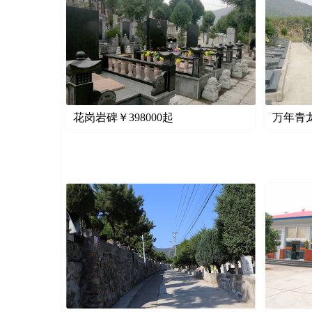
花岗岩碑￥
398000
起
万年青