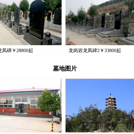
龙凤碑￥
28800
起
龙岗岩龙凤碑2￥
33800
起
墓地图片