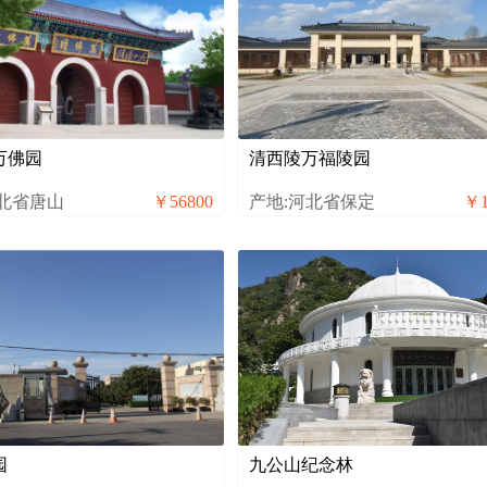
万佛园
清西陵万福陵园
河北省唐山
￥56800
产地:河北省保定
￥1
园
九公山纪念林