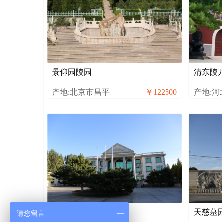
景仰园陵园
清东陵
产地:北京市昌平
￥122500
产地:
通惠陵园
天慈墓
请您留言