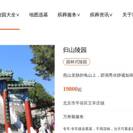
陵园大全∨
地图选墓
殡葬服务∨
殡葬资讯∨
关于
归山陵园
园林式陵园
燕山龙脉的龟山上，碧湖秀水静谧如
19800
起
北京市平谷区王辛庄镇
万寿菊服务:
专车:专车接送看墓，不用花钱，当天可看多