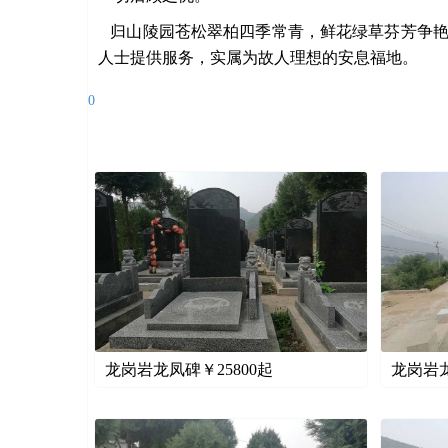
归山陵园苍松翠柏四季常青，鲜花绿草芬芳争艳
人士提供服务，实属为故人理想的安息福地。
0
龙岗岩龙凤碑￥
25800
起
龙岗岩