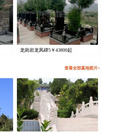
龙岗岩龙凤碑5￥
43800
起
查看全部墓地图片>