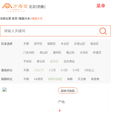
菜单
北京[切换]
当前位置:
首页
>陵园大全>
陵园大全
区县选择
不限
昌平区
朝阳区
丰台区
石景山区
海淀区
门头沟区
房山区
通州区
顺义区
大兴区
怀柔区
平谷区
密云区
延庆区
北京周边
最低价位
不限
1万以下
1-2万
2-3万
3-4万
4万以上
陵园特点
不限
4A景区
园林式陵园
海葬
天主教
基督教
园林式陵园
产地:
￥